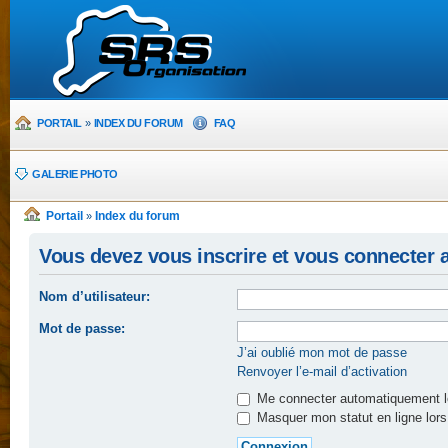
PORTAIL
»
INDEX DU FORUM
FAQ
GALERIE PHOTO
Portail
Index du forum
»
Vous devez vous inscrire et vous connecter af
Nom d’utilisateur:
Mot de passe:
J’ai oublié mon mot de passe
Renvoyer l’e-mail d’activation
Me connecter automatiquement lo
Masquer mon statut en ligne lors