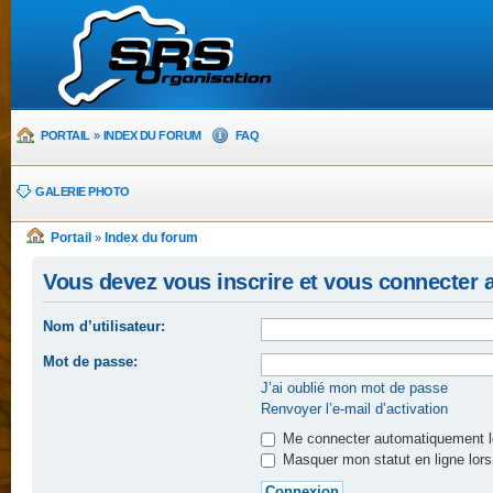
PORTAIL
»
INDEX DU FORUM
FAQ
GALERIE PHOTO
Portail
Index du forum
»
Vous devez vous inscrire et vous connecter af
Nom d’utilisateur:
Mot de passe:
J’ai oublié mon mot de passe
Renvoyer l’e-mail d’activation
Me connecter automatiquement lo
Masquer mon statut en ligne lors