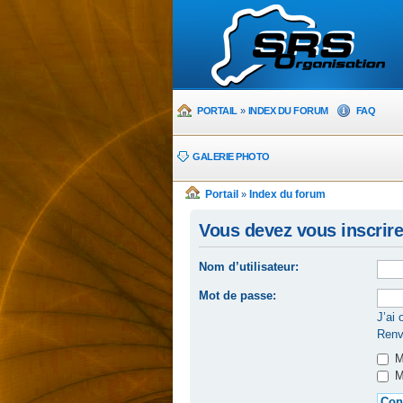
PORTAIL
»
INDEX DU FORUM
FAQ
GALERIE PHOTO
Portail
Index du forum
»
Vous devez vous inscrire
Nom d’utilisateur:
Mot de passe:
J’ai
Renvo
Me
Ma