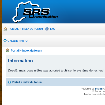
PORTAIL
»
INDEX DU FORUM
FAQ
GALERIE PHOTO
Portail
Index du forum
»
Information
Désolé, mais vous n’êtes pas autorisé à utiliser le système de recherc
Portail
»
Index du forum
Powered by
phpBB
©
© Superno
Traduction réalisé